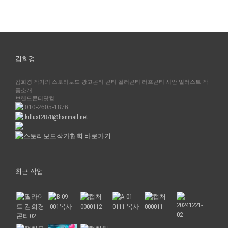
김희경
김희경 작가의 스토리보드 광고콘티 콘티 컬러콘티 러프콘티 시안 일러스트 작
품소개.
브랜드콘티닷컴.
010-2605-1876
killust2878@hanmail.net
최근 작업