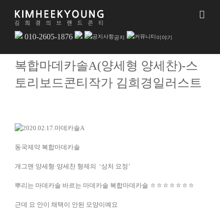
010-2605-1876
공지
이야기
복합마데카솔A(양세형 양세찬)-스
토리보드콘티작가 김희경일러스트
동국제약 복합마데카솔
개그맨 양세형·양세찬 형제의 ‘상처 요정’
뿌리는 마데카솔 바르는 마데카솔 복합마데카솔 ㅎㅎㅎㅎㅎㅎㅎ
근데 요 안이 채택이 안된 모양이예요