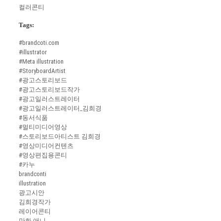
컬러콘티
Tags:
#brandcoti.com
#illustrator
#Meta illustration
#StoryboardArtist
#광고스토리보드
#광고스토리보드작가
#광고일러스트레이터
#광고일러스트레이터_김희경
#동서식품
#멀티미디어영상
#스토리보드아티스트 김희경
#영상미디어컨텐츠
#영상편집용콘티
#카누
brandconti
illustration
광고시안
김희경작가
레이어콘티
만화.애니