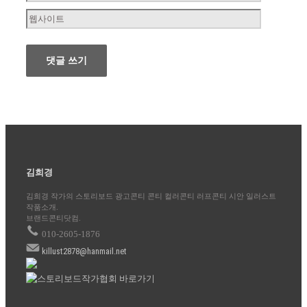
김희경
김희경 작가의 스토리보드 광고콘티 콘티 컬러콘티 러프콘티 시안 일러스트
작품소개.
브랜드콘티닷컴.
010-2605-1876
killust2878@hanmail.net