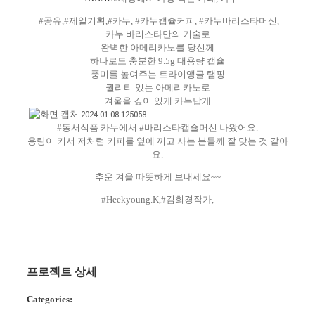
#공유,#제일기획,#카누, #카누캡슐커피, #카누바리스타머신,
카누 바리스타만의 기술로
완벽한 아메리카노를 당신께
하나로도 충분한 9.5g 대용량 캡슐
풍미를 높여주는 트라이앵글 탬핑
퀄리티 있는 아메리카노로
겨울을 깊이 있게 카누답게
#동서식품 카누에서 #바리스타캡슐머신 나왔어요.
용량이 커서 저처럼 커피를 옆에 끼고 사는 분들께 잘 맞는 것 같아
요.
추운 겨울 따뜻하게 보내세요~~
#Heekyoung.K,#김희경작가,
프로젝트 상세
Categories: