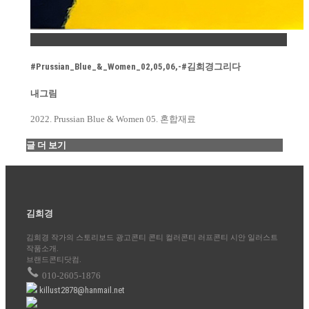
Permalink
#Prussian_Blue_&_Women_02,05,06,-#김희경그리다
내그림
2022. Prussian Blue & Women 05. 혼합재료
글 더 보기
김희경
김희경 작가의 스토리보드 광고콘티 콘티 컬러콘티 러프콘티 시안 일러스트
작품소개.
브랜드콘티닷컴.
010-2605-1876
killust2878@hanmail.net