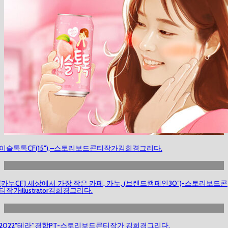
이슬톡톡CF(15″),–스토리보드콘티작가김희경그리다.
[카누CF] 세상에서 가장 작은 카페, 카누, (브랜드캠페인30″)-스토리보드콘
티작가illustrator김희경그리다.
2022″테라”경합PT-스토리보드콘티작가 김희경그리다.