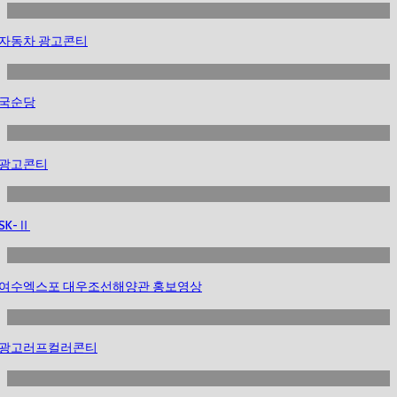
자동차 광고콘티
국순당
광고콘티
SK-Ⅱ