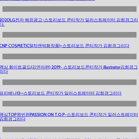
2020LG전자 해외광고-스토리보드 콘티작가 일러스트레이터 김희경그리
다.
CNP COSMETICS(차앤박화장품)-스토리보드 콘티작가 김희경그리다
맥심 화이트골드(김연아편) 2019- 스토리보드콘티작가 illustrator김희경그
리다
프리베나13—스토리보드 콘티작가 일러스트레이터 김희경그리다
맥심TOP원빈편PASSION ON T.O.P-스토리보드 콘티작가 일러스트레이터
김희경그리다