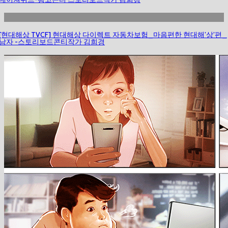
[현대해상 TVCF] 현대해상 다이렉트 자동차보험_마음편한 현대해’상’편_
남자 -스토리보드콘티작가 김희경