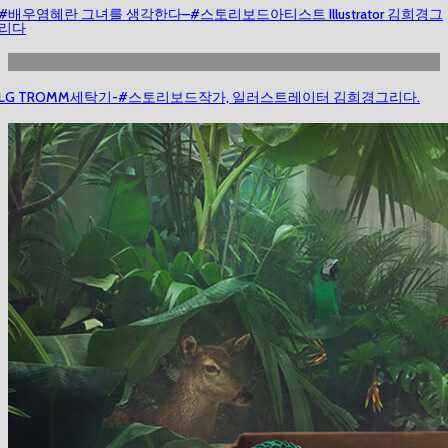
#배우염혜란 그녀를 생각한다–#스토리보드아티스트 Illustrator 김희경그
리다
LG TROMM세탁기-#스토리보드작가, 일러스트레이터 김희경그리다.