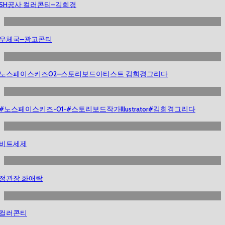
SH공사 컬러콘티–김희경
우체국–광고콘티
노스페이스키즈02–스토리보드아티스트 김희경그리다
#노스페이스키즈-01-#스토리보드작가Illustrator#김희경그리다
비트세제
정관장 화애락
컬러콘티