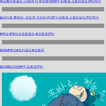
맥심화이트골드-나에게 더 부드럽게(30″)-김희경 스토리보드콘티작가
필라이트 후레쉬 : 압도적 가성비 편 (15”)-김희경 스토리보드콘티작가
#맥심,#맥심슈프림골드,#김희경콘티
2024#맥심#모카골드#김희경
켈리KELLY경합PT-김희경콘티