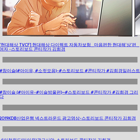
[현대해상 TVCF] 현대해상 다이렉트 자동차보험_마음편한 현대해’상’편_
여자 -스토리보드 콘티작가 김희경
#참이슬(#아이유, #소컷모음)-#스토리보드 #콘티작가 #김희경일러스트
#참이슬 (#아이유-#이슬방울편)–#스토리보드 #콘티작가 #김희경 그리
다
2019KDB산업은행 넥스트라운드 광고영상-스토리보드 콘티작가 김희경
네이쳐위드(아이유)광고시안-스토리보드 콘티작가 김희경