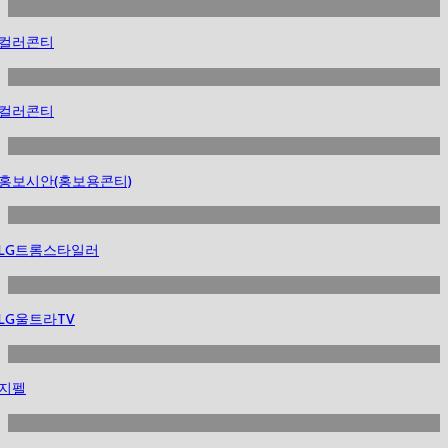
컬러콘티
컬러콘티
홍보시안(홍보용콘티)
LG트롬스타일러
LG울트라TV
지펠