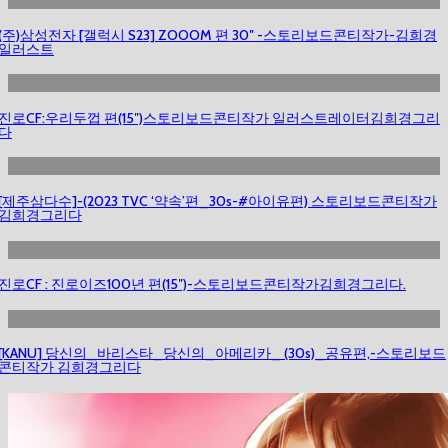
(주)삼성전자 [갤럭시 S23] ZOOOM 편 30″ -스토리보드콘티작가-김희경
일러스트
진로CF:우리두껍 편(15″)스토리보드콘티작가 일러스트레이터김희경그리
다
[제주삼다수]-(2023 TVC ‘약속’편_30s-#아이유편) 스토리보드콘티작가
김희경그리다
진로CF : 진로이즈100년 편(15″)-스토리보드콘티작가김희경그리다.
[KANU] 당신의_바리스타_당신의_아메리카_ (30s)_공유편,-스토리보드
콘티작가 김희경그리다