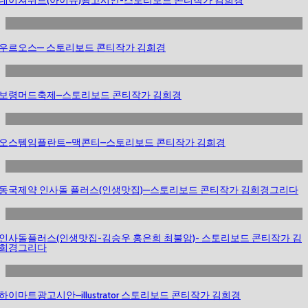
우르오스— 스토리보드 콘티작가 김희경
보령머드축제–스토리보드 콘티작가 김희경
오스템임플란트–맥콘티–스토리보드 콘티작가 김희경
동국제약 인사돌 플러스(인생맛집)—스토리보드 콘티작가 김희경그리다
인사돌플러스(인생맛집-김승우 홍은희 최불암)- 스토리보드 콘티작가 김
희경그리다
하이마트광고시안–illustrator 스토리보드 콘티작가 김희경