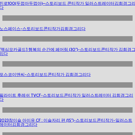
진로100(두껍아두껍아)–스토리보드 콘티작가 일러스트레이터김희경그
다
노스페이스-스토리보드콘티작가김희경그리다
[맥심모카골드] 행복의 순간에 페어링 (30″)-스토리보드콘티작가 김희경
리다
포스코이앤씨-스토리보드콘티작가 김희경그리다
필라이트 후레쉬 TVCF-스토리보드콘티작가 일러스트레이터 김희경그리
다
2023참이슬 아이유 CF : 이슬자리 편 (15″)-스토리보드콘티작가-일러스트
레이터김희경그리다