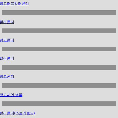
여수엑스포 대우조선해양관 홍보영상
광고러프컬러콘티
광고러프컬러콘티
컬러콘티
광고콘티
컬러콘티
광고콘티