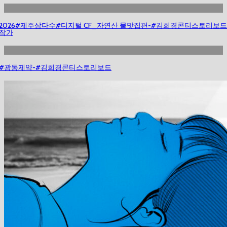
2026#제주삼다수#디지털 CF_자연산 물맛집편-#김희경콘티스토리보드
작가
#광동제약-#김희경콘티스토리보드