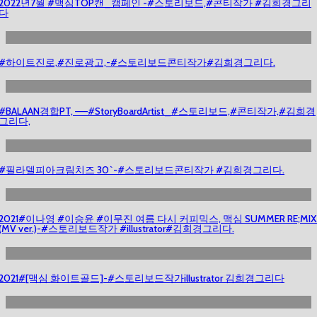
2022년7월 #맥심TOP캔_캠페인 -#스토리보드,#콘티작가 #김희경그리
다
#하이트진로,#진로광고,-#스토리보드콘티작가#김희경그리다.
#BALAAN경합PT, —–#StoryBoardArtist_#스토리보드,#콘티작가,#김희경
그리다,
#필라델피아크림치즈 30`-#스토리보드콘티작가 #김희경그리다.
2021#이나영 #이승윤 #이무진 여름 다시 커피믹스, 맥심 SUMMER RE;MIX
(MV ver.)-#스토리보드작가 #illustrator#김희경그리다.
2021#[맥심 화이트골드]-#스토리보드작가illustrator 김희경그리다