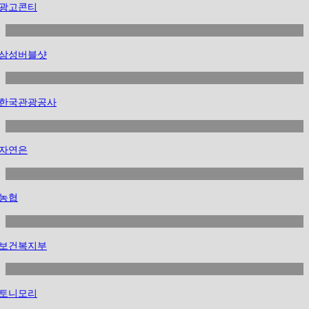
광고콘티
삼성버블샷
한국관광공사
자연은
농협
보건복지부
토니모리