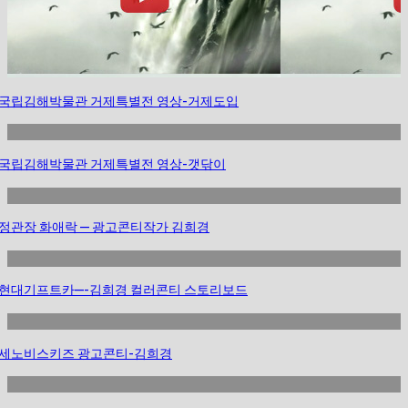
국립김해박물관 거제특별전 영상-거제도입
국립김해박물관 거제특별전 영상-갯닦이
정관장 화애락 — 광고콘티작가 김희경
현대기프트카—-김희경 컬러콘티 스토리보드
세노비스키즈 광고콘티-김희경