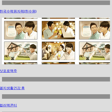
한국수력원자력(한수원)
삿포로맥주
엘지생활건강 후
컬러맥콘티