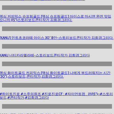
맥심 커피믹스 슈프림골드 [맥심 슈프림골드] 아이스로 마시면 완전 맛있
으니까 (15″)스토리보드콘티작가 김희경그리다.
[KANU] 민트초코라떼 아이스 30″ B안-스토리보드콘티작가 김희경그리다.
KANU 너티카라멜라떼-스토리보드콘티작가 김희경그리다
맥심 화이트골드 커피믹스 [맥심 화이트골드] 나에게 부드러워지는 시간
(30″),스토리보드,콘티작가,김희경그리다.
#하이트진로 #소주의원조 #진로진로CF : #자이언트껍_편(15″)–#스토리
보드,#콘티작가,#김희경그리다