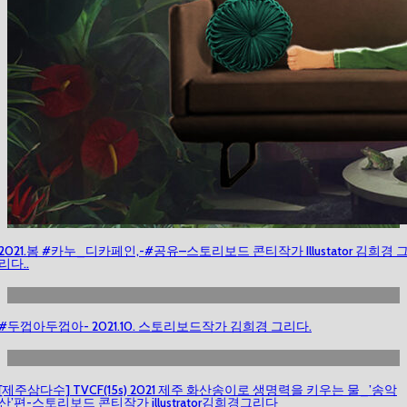
2021.봄 #카누_디카페인,-#공유–스토리보드 콘티작가 Illustator 김희경 
리다..
#두껍아두껍아- 2021.10. 스토리보드작가 김희경 그리다.
[제주삼다수] TVCF(15s) 2021 제주 화산송이로 생명력을 키우는 물_’송악
산’편-스토리보드 콘티작가 illustrator김희경그리다