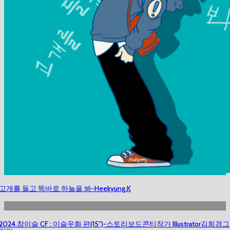
고개를 들고 똑바로 하늘을 봐-Heekyung.K
2024.참이슬 CF : 이슬우화 편(15″)-스토리보드콘티작가 Illustrator김희경그