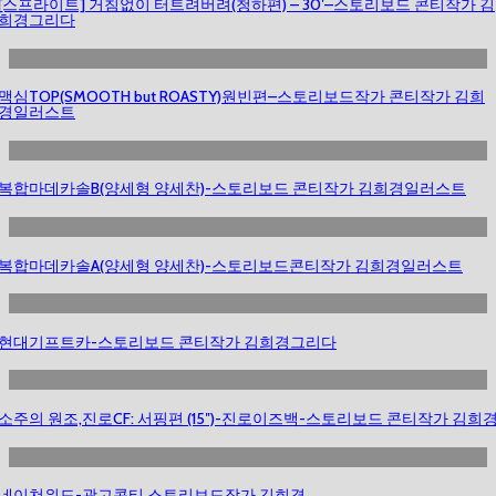
[스프라이트] 거침없이 터트려버려(청하편) – 30′–스토리보드 콘티작가 김
희경그리다
맥심TOP(SMOOTH but ROASTY)원빈편–스토리보드작가 콘티작가 김희
경일러스트
복합마데카솔B(양세형 양세찬)-스토리보드 콘티작가 김희경일러스트
복합마데카솔A(양세형 양세찬)-스토리보드콘티작가 김희경일러스트
현대기프트카-스토리보드 콘티작가 김희경그리다
소주의 원조,진로CF: 서핑편 (15″)-진로이즈백-스토리보드 콘티작가 김희
네이쳐위드-광고콘티 스토리보드작가 김희경