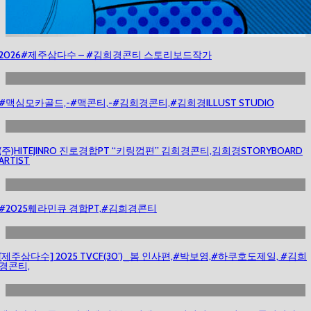
2026#제주삼다수 – #김희경콘티 스토리보드작가
#맥심모카골드,-#맥콘티,-#김희경콘티,#김희경ILLUST STUDIO
(주)HITEJINRO 진로경합PT “키링껍편” 김희경콘티,김희경STORYBOARD
ARTIST
#2025훼라민큐 경합PT,#김희경콘티
[제주삼다수] 2025 TVCF(30’)_봄 인사편,#박보영,#하쿠호도제일, #김희
경콘티,