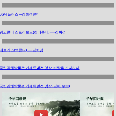
LG유플러스 —김희경콘티
광고콘티 스토리보드(컬러콘티) —–김희경
페브리즈(맥콘티) —–김희경
국립김해박물관 거제특별전 영상-바람을 기다리다
국립김해박물관 거제특별전 영상-김해(무속)