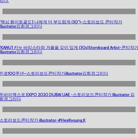
리다.
[맥심 화이트골드] 나에게 더 부드럽게 (30″)-스토리보드 콘티작가
illustrator김희경그리다
[KANU] 카누 바리스타와 겨울을 깊이 있게 (30s)Storyboard Artist-콘티작
illustrator김희경그리다
진로100주년–스토리보드콘티작가illustrator김희경그리다
두바이엑스포 EXPO 2020 DUBAI UAE -스토리보드콘티작가 Illustrator 김
희경그리다
스토리보드콘티작가 illustrator-#HeeKyoung.K