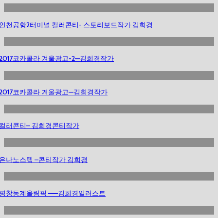
인천공항2터미널 컬러콘티- 스토리보드작가 김희경
2017코카콜라 겨울광고-2—김희경작가
2017코카콜라 겨울광고—김희경작가
컬러콘티– 김희경콘티작가
은나노스텝 –콘티작가 김희경
평창동계올림픽 ——김희경일러스트