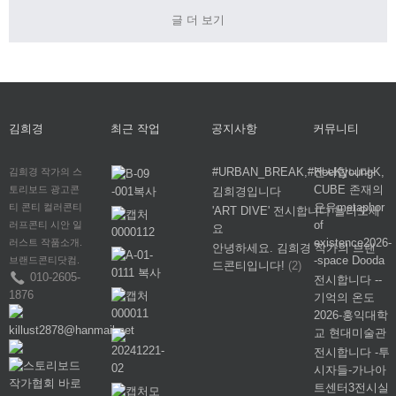
글 더 보기
김희경
최근 작업
공지사항
커뮤니티
#URBAN_BREAK,#HeeKyoungK,
전시합니다-
김희경 작가의 스
CUBE 존재의
토리보드 광고콘
김희경입니다
은유metaphor
티 콘티 컬러콘티
'ART DIVE' 전시합니다 놀러오세
of
러프콘티 시안 일
요
existence2026-
러스트 작품소개.
안녕하세요. 김희경 작가의 브랜
-space Dooda
브랜드콘티닷컴.
드콘티입니다!
(2)
010-2605-
전시합니다 --
1876
기억의 온도
2026-홍익대학
killust2878@hanmail.net
교 현대미술관
전시합니다 -투
시자들-가나아
트센터3전시실