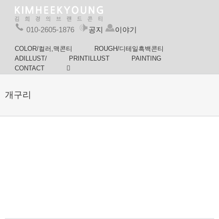
010-2605-1876
공지
이야기
COLOR/컬러,맥콘티
ROUGH/디테일흑백콘티
ADILLUST/
PRINTILLUST
PAINTING
CONTACT
개구리
개구리 밥
개구리
개구리 한
풀
솥밥 이야
출판일러스트
기
내그림
출판일러스트