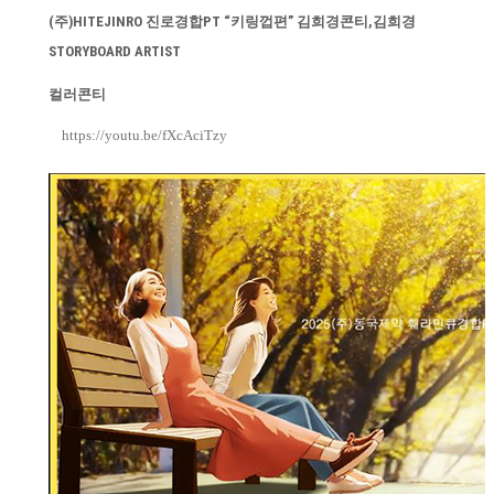
(주)HITEJINRO 진로경합PT “키링껍편” 김희경콘티,김희경
STORYBOARD ARTIST
컬러콘티
https://youtu.be/fXcAciTzy