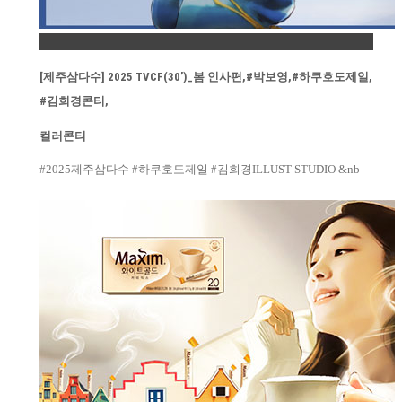
Permalink
[제주삼다수] 2025 TVCF(30’)_봄 인사편,#박보영,#하쿠호도제일,
#김희경콘티,
컬러콘티
#2025제주삼다수 #하쿠호도제일 #김희경ILLUST STUDIO &nb