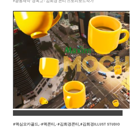
#광동제약 '경옥고'- 김희경 콘티 스토리보드작가
Permalink
#맥심모카골드,-#맥콘티,-#김희경콘티,#김희경ILLUST STUDIO