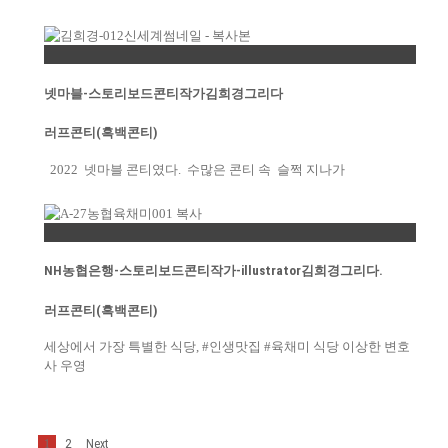
Permalink
넷마블-스토리보드콘티작가김희경그리다
러프콘티(흑백콘티)
2022 넷마블 콘티였다. 수많은 콘티 속 슬쩍 지나가
Permalink
NH농협은행-스토리보드콘티작가-illustrator김희경그리다.
러프콘티(흑백콘티)
세상에서 가장 특별한 식당, #인생맛집 #육채미 식당 이상한 변호
사 우영
2
1
Next