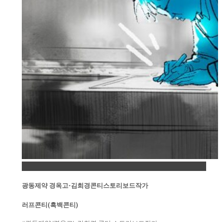
Permalink
광동제약 경옥고-김희경콘티스토리보드작가
러프콘티(흑백콘티)