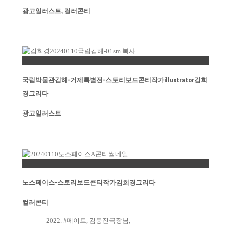
광고일러스트
,
컬러콘티
Permalink
국립박물관김해-거제특별전-스토리보드콘티작가illustrator김희
경그리다
광고일러스트
Permalink
노스페이스-스토리보드콘티작가김희경그리다
컬러콘티
2022. #메이트, 김동진국장님,