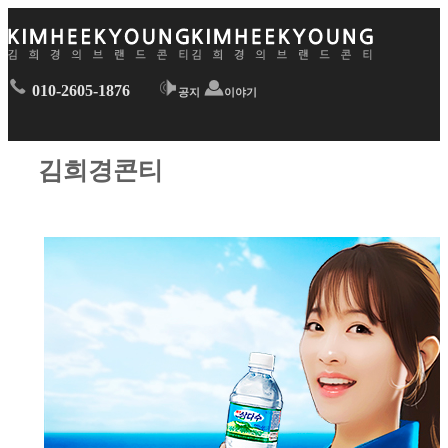
010-2605-1876
공지
이야기
김희경콘티