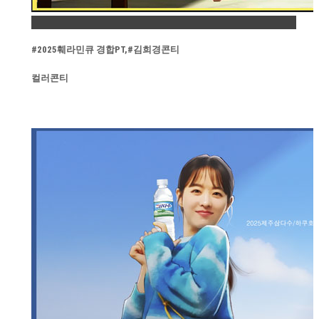
Permalink
#2025훼라민큐 경합PT,#김희경콘티
컬러콘티