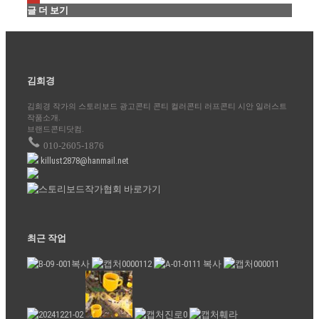
글 더 보기
김희경
김희경 작가의 스토리보드 광고콘티 콘티 컬러콘티 러프콘티 시안 일러스트
작품소개.
브랜드콘티닷컴.
010-2605-1876
killust2878@hanmail.net
최근 작업