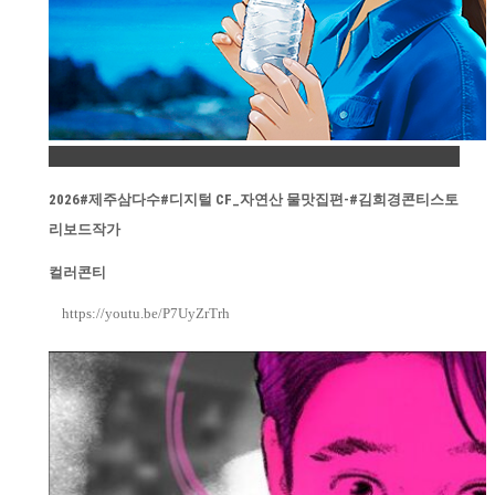
Permalink
2026#제주삼다수#디지털 CF_자연산 물맛집편-#김희경콘티스토
리보드작가
컬러콘티
https://youtu.be/P7UyZrTrh