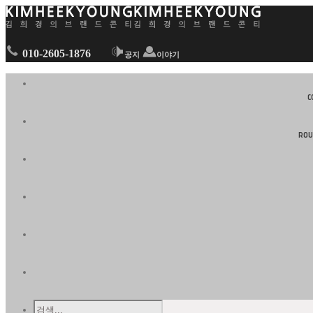
010-2605-1876
공지
이야기
C
RO