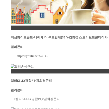
Permalink
맥심화이트골드-나에게 더 부드럽게(30″)-김희경 스토리보드콘티작가
컬러콘티
https://youtu.be/XOTGJ
Permalink
켈리KELLY경합PT-김희경콘티
컬러콘티
#켈리KELLY경합PT,#김희경콘티,