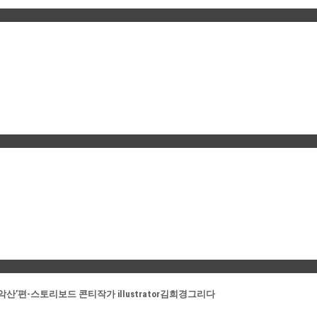
송악산’편-스토리보드 콘티작가 illustrator김희경그리다