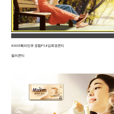
Permalink
#2025훼라민큐 경합PT,#김희경콘티
컬러콘티