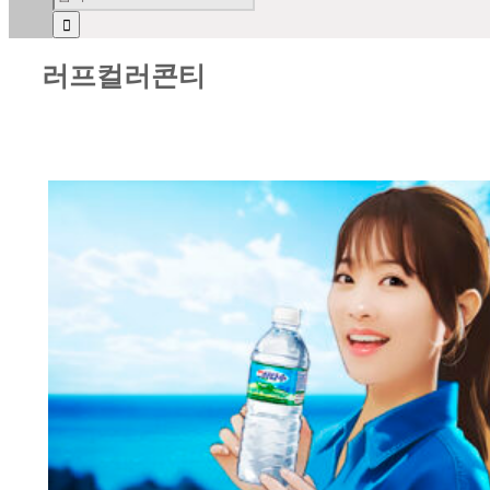
러프컬러콘티