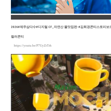
Permalink
2026#제주삼다수#디지털 CF_자연산 물맛집편-#김희경콘티스토리보
컬러콘티
https://youtu.be/P7UyZrTrh