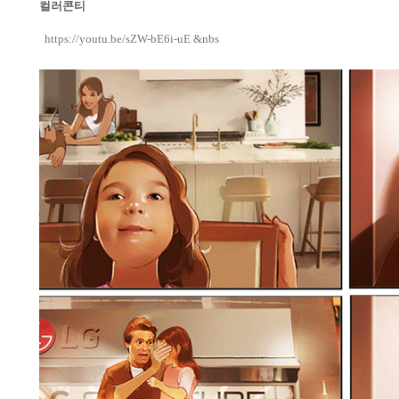
컬러콘티
https://youtu.be/sZW-bE6i-uE &nbs