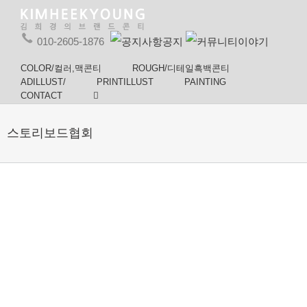
010-2605-1876
공지
이야기
COLOR/컬러,맥콘티
ROUGH/디테일흑백콘티
ADILLUST/
PRINTILLUST
PAINTING
CONTACT
스토리보드협회
#맥심모카
(주)HITEJINRO
#2025훼라
2026#제주
골드,-#맥
진로경합
민큐 경합
삼다수#디
콘티,-#김
PT “키링
PT,#김희
지털 CF_
희경콘
껍편” 김
경콘티
자연산 물
티,#김희
희경콘티,
컬러콘티