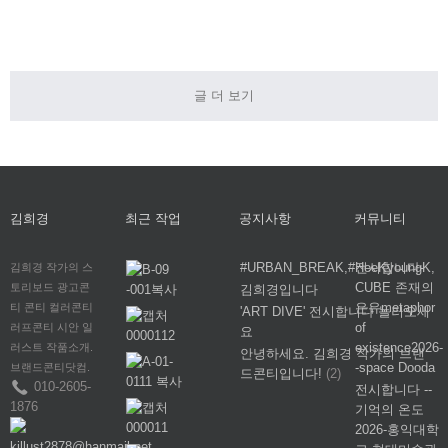
일러스트레이터
_#김희
글 더 보기
김희경
최근 작업
공지사항
커뮤니티
#URBAN_BREAK,#HeeKyoungK,
전시합니다-
김희경 작가의 스
CUBE 존재의
토리보드 광고콘
김희경입니다
은유metaphor
티 콘티 컬러콘티
'ART DIVE' 전시합니다 놀러오세
of
러프콘티 시안 일
요
existence2026-
러스트 작품소개.
안녕하세요. 김희경 작가의 브랜
-space Dooda
브랜드콘티닷컴.
드콘티입니다!
(2)
010-2605-
전시합니다 --
1876
기억의 온도
2026-홍익대학
killust2878@hanmail.net