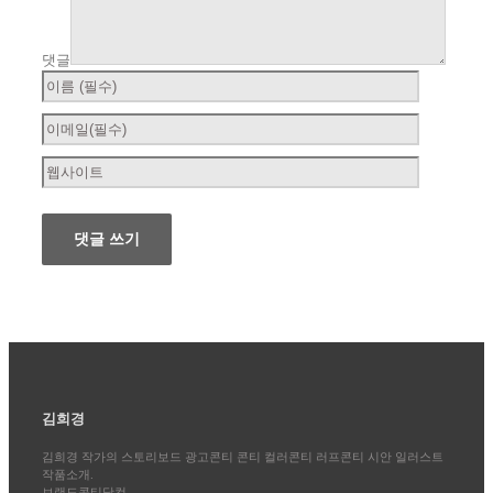
댓글
김희경
김희경 작가의 스토리보드 광고콘티 콘티 컬러콘티 러프콘티 시안 일러스트
작품소개.
브랜드콘티닷컴.