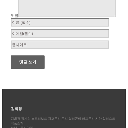
댓글
김희경
김희경 작가의 스토리보드 광고콘티 콘티 컬러콘티 러프콘티 시안 일러스트
작품소개.
브랜드콘티닷컴.