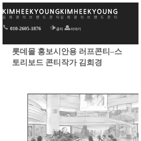
010-2605-1876
공지
이야기
롯데몰 홍보시안용 러프콘티–스
토리보드 콘티작가 김희경