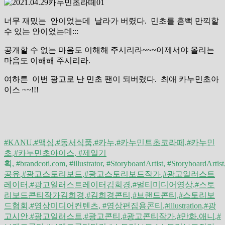
너무 재밌는 안이었는데 날라가 버렸다. 민초를 흠뻑 만끽할
수 있는 안이었는데:::
공개할 수 없는 마음도 이해해 주시리라~~~이제서야 올리는
마음도 이해해 주시리라.
여하튼 이번 광고로 난 민초 팬이 되버렸다. 최애 카누민초아
이스 ~~!!!
#KANU,#맥심,#동서식품,#카누,#카누민트초코라떼,#카누민
초,#카누민초아이스, #제일기
획,
#brandcoti.com
,
#illustrator
,
#StoryboardArtist
,
#StoryboardArti
공유
,
#광고스토리보드
,
#광고스토리보드작가
,
#광고일러스트
레이터
,
#광고일러스트레이터김희경
,
#멀티미디어영상
,
#스토
리보드콘티작가김희경
,#김희경콘티,#브랜드콘티,#스토리보
드협회,
#영상미디어컨텐츠
,
#영상편집용콘티
,
#
illustration
,#
광
고시안
,#
광고일러스트
,#
광고콘티
,#
광고콘티작가
,#
만화.애니
,#