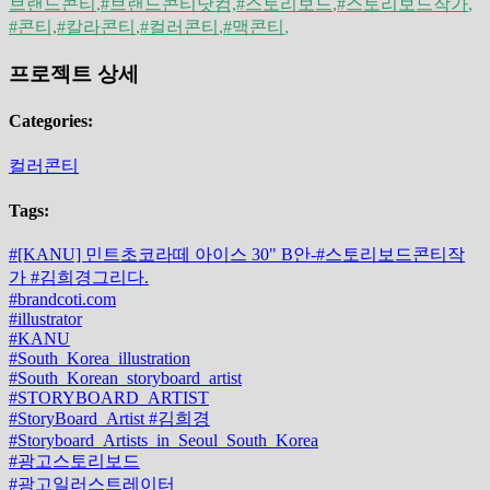
브랜드콘티
,#
브랜드콘티닷
컴,#
스토리보드
,#
스토리보드작가
,
#콘티,
#
칼라콘티
,#
컬러콘티
,
#맥
콘티
,
프로젝트 상세
Categories:
컬러콘티
Tags:
#[KANU] 민트초코라떼 아이스 30" B안-#스토리보드콘티작
가 #김희경그리다.
#brandcoti.com
#illustrator
#KANU
#South_Korea_illustration
#South_Korean_storyboard_artist
#STORYBOARD_ARTIST
#StoryBoard_Artist #김희경
#Storyboard_Artists_in_Seoul_South_Korea
#광고스토리보드
#광고일러스트레이터