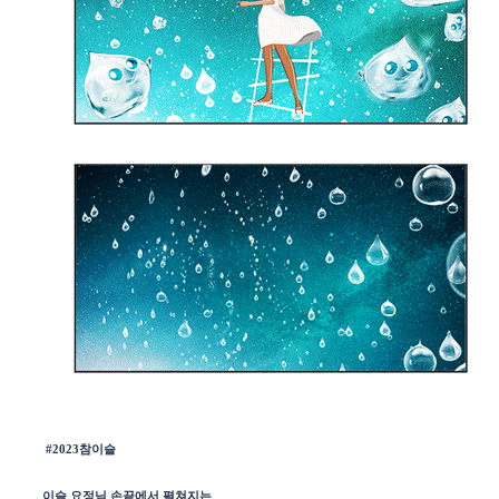
#2023참이슬
이슬 요정님 손끝에서 펼쳐지는