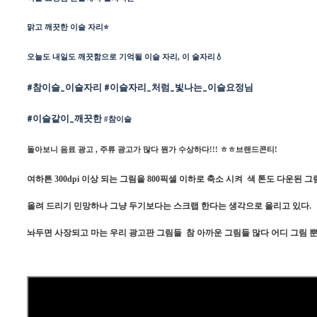
맑고 깨끗한 이슬 자리⭐
오늘도 내일도 깨끗함으로 기억될 이슬 자리, 이 술자리💧
#참이슬_이슬자리
#이슬자리_처럼_빛나는_이슬요정님
#이슬같이_깨끗한
#참이슬
돌아보니 음료 광고 , 주류 광고가 많다 뭔가 수상하다!!! ㅎㅎ브랜드콘티!
여하튼 300dpi 이상 되는 그림을 800픽셀 이하로 축소 시켜 색 톤도 다운된 그림들
올려 드리기 민망하나 그냥 두기보다는 스크랩 한다는 생각으로 올리고 있다.
놔두면 사장되고 마는 우리 광고판 그림들 참 아까운 그림들 많다 어디 그림 뿐이랴 그