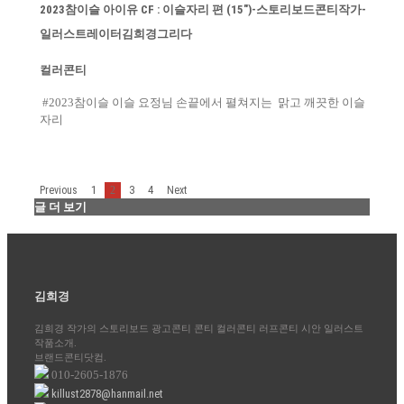
2023참이슬 아이유 CF : 이슬자리 편 (15″)-스토리보드콘티작가-
일러스트레이터김희경그리다
컬러콘티
#2023참이슬 이슬 요정님 손끝에서 펼쳐지는 맑고 깨끗한 이슬
자리
1
3
4
Previous
2
Next
글 더 보기
김희경
김희경 작가의 스토리보드 광고콘티 콘티 컬러콘티 러프콘티 시안 일러스트
작품소개.
브랜드콘티닷컴.
010-2605-1876
killust2878@hanmail.net