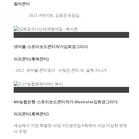
컬러콘티
2022. #메이트, 김동진국장님,
Permalink
넷마블-스토리보드콘티작가김희경그리다
러프콘티(흑백콘티)
2022 넷마블 콘티였다. 수많은 콘티 속 슬쩍 지나가
Permalink
NH농협은행-스토리보드콘티작가-illustrator김희경그리다.
러프콘티(흑백콘티)
세상에서 가장 특별한 식당, #인생맛집 #육채미 식당 이상한 변호
사 우영