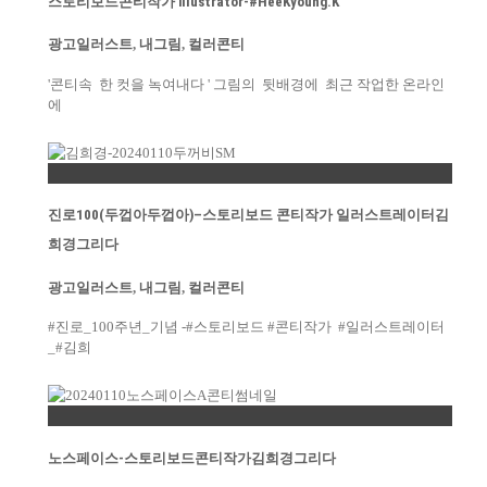
스토리보드콘티작가 illustrator-#HeeKyoung.K
광고일러스트
,
내그림
,
컬러콘티
'콘티속 한 컷을 녹여내다 ' 그림의 뒷배경에 최근 작업한 온라인
에
Permalink
진로100(두껍아두껍아)–스토리보드 콘티작가 일러스트레이터김
희경그리다
광고일러스트
,
내그림
,
컬러콘티
#진로_100주년_기념 -#스토리보드 #콘티작가 #일러스트레이터
_#김희
Permalink
노스페이스-스토리보드콘티작가김희경그리다