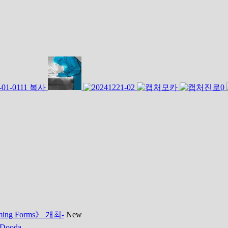
 Forms》 개최-
New
Dooda