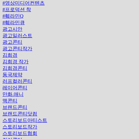
#영상미디어컨텐츠
#프로덕션 착
#훼라민Q
#훼라민큐
광고시안
광고일러스트
광고콘티
광고콘티작가
김희경
김희경 작가
김희경콘티
동국제약
러프컬러콘티
레이어콘티
만화.애니
맥콘티
브랜드콘티
브랜드콘티닷컴
스토리보드아티스트
스토리보드작가
스토리보드협회