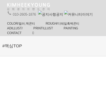
010-2605-1876
공지
이야기
COLOR/컬러,맥콘티
ROUGH/디테일흑백콘티
ADILLUST/
PRINTILLUST
PAINTING
CONTACT
#맥심TOP
맥심TOP
원빈편
맥심
2022년7월
PASSION
TOP(SMOOTH
#맥심TOP
ON T.O.P-
but
캔_캠페인
스토리보
ROASTY)