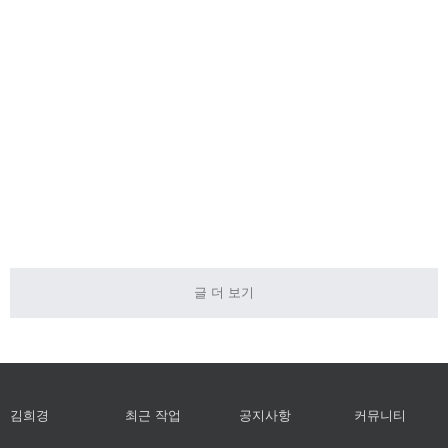
-#스토리
드 콘티작
원빈편–스
보드,#콘
가 일러스
토리보드
티작가 #
트레이터
작가 콘티
김희경그
김희경그
작가 김희
리다
리다
경일러스
트
컬러콘티
광고일러스트
컬러콘티
컬러콘티
#커피라는 행
복 맥심 #제일기
맥심T.O.P 가
애초 콘티속 배
획 #도돌이표같
슴엔 열정 손안
경은 엘리베이터
은
엔 T.O.P 패션왕
안이었는데 코로
T O
나 영향이었나봐
요 야외로 바
글 더 보기
김희경
최근 작업
공지사항
커뮤니티