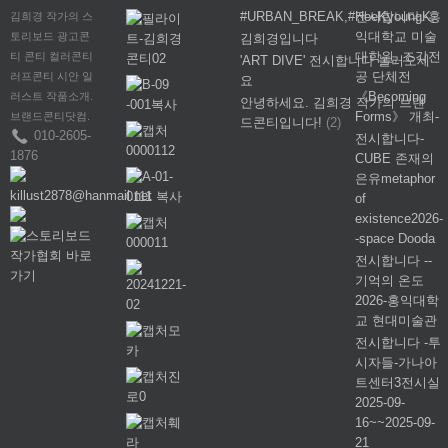
#URBAN_BREAK,#HeeKyoungK,
전시합니다.-홍
김희경 작가의 스
익대학교 미술
토리보드 광고콘
김희경입니다
대학원, 조각전
티 콘티 컬러콘티
'ART DIVE' 전시합니다 놀러오세
공 단체전
러프콘티 시안 일
요
《Becoming
러스트 작품소개.
안녕하세요. 김희경 작가의 브랜
Forms》 개최-
브랜드콘티닷컴.
드콘티입니다!
(2)
010-2605-
전시합니다-
1876
CUBE 존재의
은유metaphor
killust2878@hanmail.net
of
existence2026-
-space Dooda
전시합니다 --
기억의 온도
2026-홍익대학
교 현대미술관
전시합니다 -투
시자들-가나아
트센터3전시실
2025-09-
16~~2025-09-
21