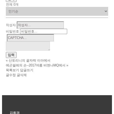
전체
0
개
작성자
비밀번호
«
산토리니의 끝자락 이아에서
에곤쉴레의 손--2017여름 비엔나MQ에서
»
목록보기
답글쓰기
글수정
글삭제
김희경