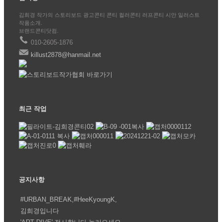
김희경 작가의 스토리보드 광고콘티 콘티 컬러콘티 러프콘티 시안 일러스트
작품소개.
브랜드콘티닷컴.
010-2605-1876
killust2878@hanmail.net
최근 작업
공지사항
#URBAN_BREAK,#HeeKyoungK,
김희경입니다