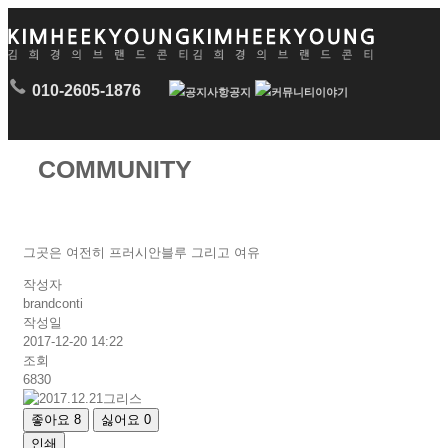
010-2605-1876
공지
이야기
COMMUNITY
그곳은 여전히 프러시안블루 그리고 여유
작성자
brandconti
작성일
2017-12-20 14:22
조회
6830
좋아요
8
싫어요
0
인쇄