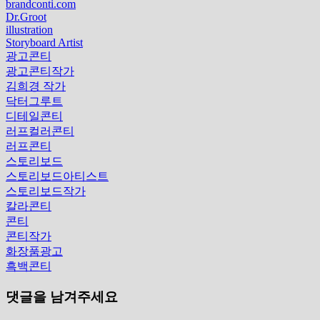
brandconti.com
Dr.Groot
illustration
Storyboard Artist
광고콘티
광고콘티작가
김희경 작가
닥터그루트
디테일콘티
러프컬러콘티
러프콘티
스토리보드
스토리보드아티스트
스토리보드작가
칼라콘티
콘티
콘티작가
화장품광고
흑백콘티
댓글을 남겨주세요