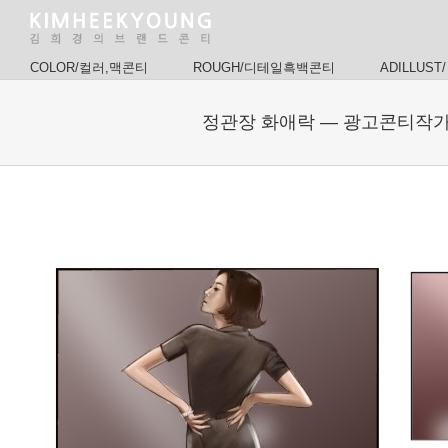
COLOR/컬러,맥콘티
ROUGH/디테일흑백콘티
ADILLUST/
정관장 화애락 — 광고콘티작