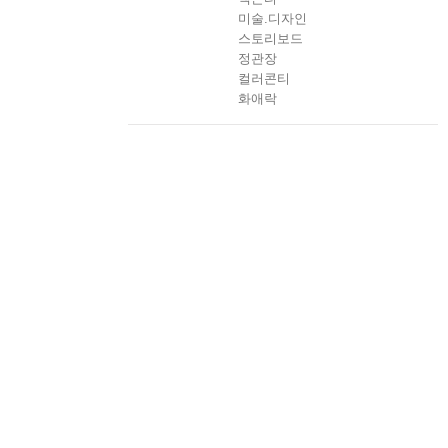
미술.디자인
스토리보드
정관장
컬러콘티
화애락