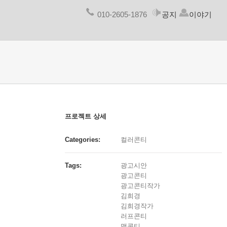
010-2605-1876
공지
이야기
프로젝트 상세
Categories:
컬러콘티
Tags:
광고시안
광고콘티
광고콘티작가
김희경
김희경작가
러프콘티
맥콘티