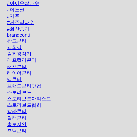
#아이유삼다수
#이노션
#제주
#제주삼다수
#화산송이
brandconti
광고콘티
김희경
김희경작가
러프컬러콘티
러프콘티
레이어콘티
맥콘티
브랜드콘티닷컴
스토리보드
스토리보드아티스트
스토리보드협회
칼라콘티
컬러콘티
홍보시안
흑백콘티