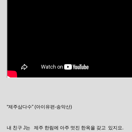
“제주삼다수” (아이유편-송악산)
내 친구 J는 제주 한림에 아주 멋진 한옥을 갖고 있지요.