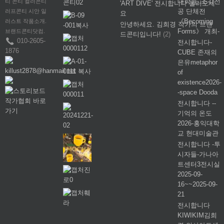
대학원, 조각전
티 콘티 컬러콘티
'ART DIVE' 전시합니다 놀러오세
공 단체전
러프콘티 시안 일
요
《Becoming
러스트 작품소개.
안녕하세요. 김희경 작가의 브랜
Forms》 개최-
브랜드콘티닷컴.
드콘티입니다!
(2)
010-2605-
전시합니다-
1876
CUBE 존재의
은유metaphor
killust2878@hanmail.net
of
existence2026-
-space Dooda
전시합니다 --
기억의 온도
2026-홍익대학
교 현대미술관
전시합니다 -투
시자들-가나아
트센터3전시실
2025-09-
16~~2025-09-
21
전시합니다
KIWIKIM김희