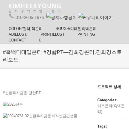
010-2605-1876
공지
이야기
COLOR/컬러,맥콘티
ROUGH/디테일흑백콘티
ADILLUST/
PRINTILLUST
PAINTING
CONTACT
#흑백디테일콘티 #경합PT—김희경콘티,김희경스토
리보드,
프로젝트 상세
#신한투자금융 경합PT
Categories:
러프콘티(흑백콘
티)
Tags: