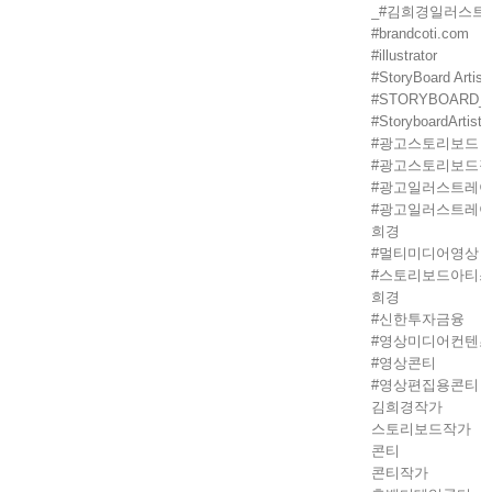
_#김희경일러스트
#brandcoti.com
#illustrator
#StoryBoard Arti
#STORYBOARD_A
#StoryboardArtist
#광고스토리보드
#광고스토리보드
#광고일러스트레
#광고일러스트레이
희경
#멀티미디어영상
#스토리보드아티스
희경
#신한투자금융
#영상미디어컨텐
#영상콘티
#영상편집용콘티
김희경작가
스토리보드작가
콘티
콘티작가