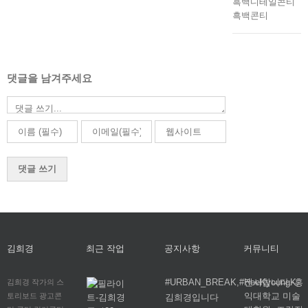
흑백디테일콘티
흑백콘티
댓글을 남겨주세요
댓
글
김희경
최근 작업
공지사항
커뮤니티
#URBAN_BREAK,#HeeKyoungK,
전시합니다.-홍
김희경 작가의 스
익대학교 미술
토리보드 광고콘
김희경입니다