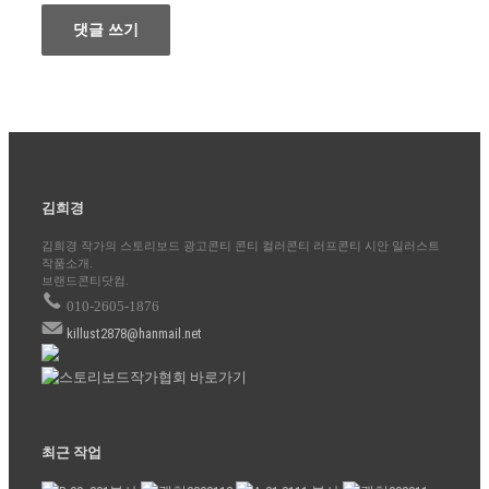
김희경
김희경 작가의 스토리보드 광고콘티 콘티 컬러콘티 러프콘티 시안 일러스트
작품소개.
브랜드콘티닷컴.
010-2605-1876
killust2878@hanmail.net
최근 작업