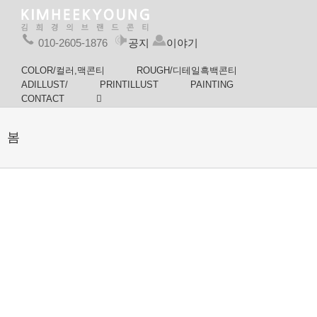
010-2605-1876
공지
이야기
COLOR/컬러,맥콘티
ROUGH/디테일흑백콘티
ADILLUST/
PRINTILLUST
PAINTING
CONTACT
봄
봄출근길–
체부동 나
체부동의
스토리보
가는 길에
봄
드작가 김
#봄-#그대
도도새의 골목관
도도새의 골목관
희경
의_춤,
찰
찰
——-#김
광고일러스트
체부동을 슬슬
연분홍 치마가