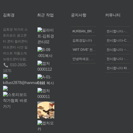
김희경
최근 작업
공지사항
커뮤니티
김희경 작가의 스
#URBAN_BREAK,#HeeKyoungK,
전시합니다.-홍익대학교 미술대학원, 조각전공 단체전 《Becoming Forms》 개최-
토리보드 광고콘
김희경입니다
전시합니다-CUBE 존재의 은유metaphor of existence2026--space Dooda
티 콘티 컬러콘티
러프콘티 시안 일
'ART DIVE' 전시합니다 놀러오세요
전시합니다 -- 기억의 온도 2026-홍익대학교 현대미술관
러스트 작품소개.
안녕하세요. 김희경 작가의 브랜드콘티입니다!
전시합니다 -투시자들-가나아트센터3전시실 2025-09-16~~2025-09-21
브랜드콘티닷컴.
010-2605-
전시합니다 KIWIKIM김희경 인사아트센터 초대개인전 2025.07.09-2025.07.28
1876
killust2878@hanmail.net