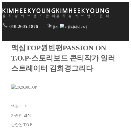
010-2605-1876
공지
이야기
맥심TOP원빈편PASSION ON
T.O.P-스토리보드 콘티작가 일러
스트레이터 김희경그리다
맥심T.O.P
가슴엔 열정
손안엔 T.O.P