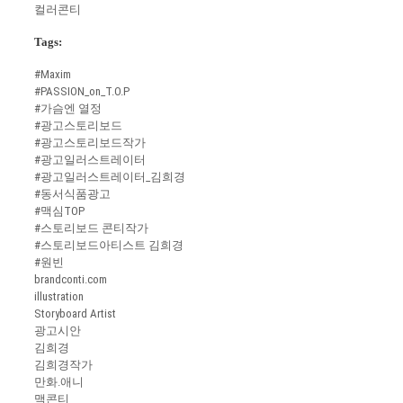
컬러콘티
Tags:
#Maxim
#PASSION_on_T.O.P
#가슴엔 열정
#광고스토리보드
#광고스토리보드작가
#광고일러스트레이터
#광고일러스트레이터_김희경
#동서식품광고
#맥심TOP
#스토리보드 콘티작가
#스토리보드아티스트 김희경
#원빈
brandconti.com
illustration
Storyboard Artist
광고시안
김희경
김희경작가
만화.애니
맥콘티