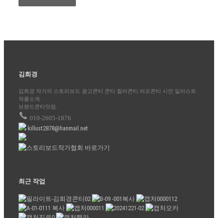
김희경
김희경 작가의 스토리보드 광고콘티 콘티 컬러콘티 러프콘티 시안 일러스트
작품소개.
브랜드콘티닷컴.
010-2605-1876
killust2878@hanmail.net
최근 작업