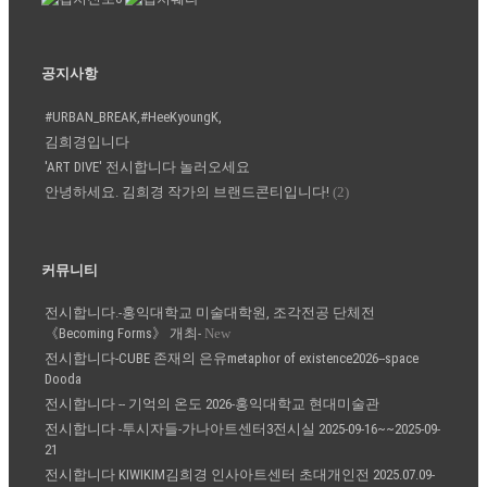
공지사항
#URBAN_BREAK,#HeeKyoungK,
김희경입니다
'ART DIVE' 전시합니다 놀러오세요
안녕하세요. 김희경 작가의 브랜드콘티입니다!
(2)
커뮤니티
전시합니다.-홍익대학교 미술대학원, 조각전공 단체전
《Becoming Forms》 개최-
New
전시합니다-CUBE 존재의 은유metaphor of existence2026--space
Dooda
전시합니다 -- 기억의 온도 2026-홍익대학교 현대미술관
전시합니다 -투시자들-가나아트센터3전시실 2025-09-16~~2025-09-
21
전시합니다 KIWIKIM김희경 인사아트센터 초대개인전 2025.07.09-