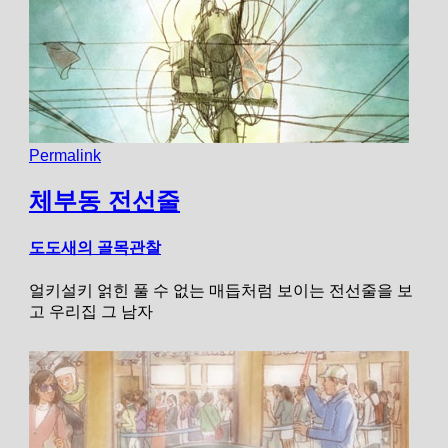
Permalink
체부동 전선줄
도도새의 골목관찰
얼키설키 얽힌 풀 수 없는 매듭처럼 보이는 전선줄을 보
고 우리집 그 남자